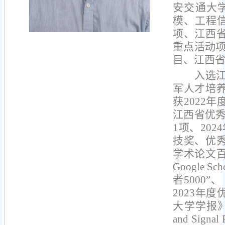
安交通大
模、工程
项、江西
重点活动
目、江西省
入选
军人才培
获2022
江西省优秀
1项、20
技奖、优
学术论文百
Google
者5000
2023年
大学学报》编
and Signal