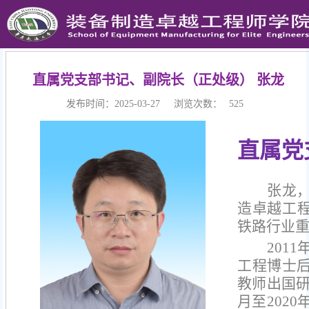
直属党支部书记、副院长（正处级） 张龙
发布时间：2025-03-27
浏览次数：
525
直属党
张龙
造卓越工
铁路行业
201
工程博士后
教师出国研
月至202